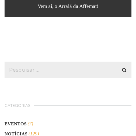
Vem aí, o Arraiá da Affemat!
CATEGORIAS
(7)
EVENTOS
(129)
NOTÍCIAS