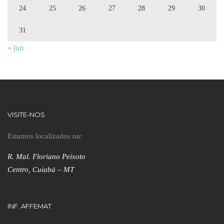
24
25
26
27
28
29
30
31
« jun
VISITE-NOS
Estamos localizados na:
R. Mal. Floriano Peixoto
Centro, Cuiabá – MT
INF. AFFEMAT