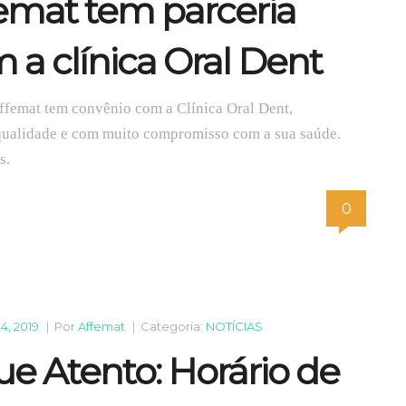
emat tem parceria
 a clínica Oral Dent
ffemat tem convênio com a Clínica Oral Dent,
qualidade e com muito compromisso com a sua saúde.
s.
0
14, 2019
|
Por
Affemat
|
Categoria:
NOTÍCIAS
ue Atento: Horário de