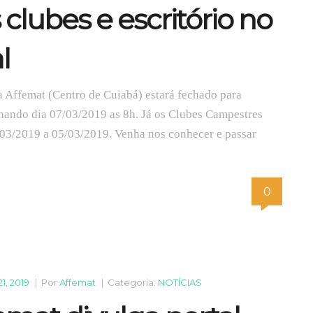
 clubes e escritório no
l
a Affemat (Centro de Cuiabá) estará fechado para
rnando dia 07/03/2019 as 8h. Já os Clubes Campestres
/03/2019 a 05/03/2019. Venha nos conhecer e passar
0
1, 2019
|
Por
Affemat
|
Categoria:
NOTÍCIAS