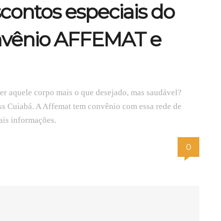
contos especiais do
vênio AFFEMAT e
er aquele corpo mais o que desejado, mas saudável?
s Cuiabá. A Affemat tem convênio com essa rede de
ais informações.
0