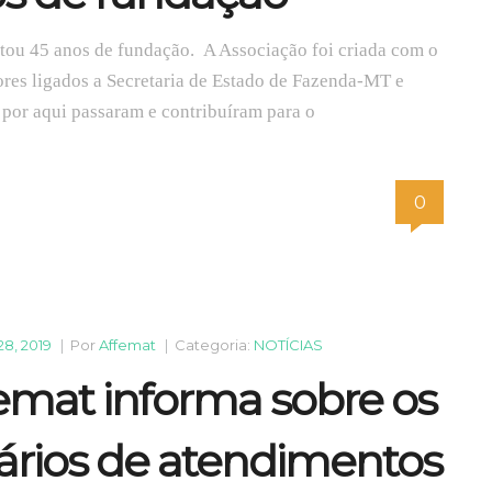
u 45 anos de fundação. A Associação foi criada com o
ores ligados a Secretaria de Estado de Fazenda-MT e
 por aqui passaram e contribuíram para o
0
28, 2019
|
Por
Affemat
|
Categoria:
NOTÍCIAS
emat informa sobre os
ários de atendimentos