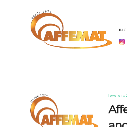
INÍC
fevereiro 
Aff
ano