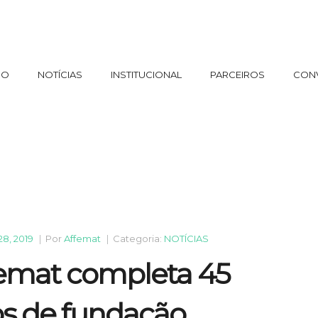
IO
NOTÍCIAS
INSTITUCIONAL
PARCEIROS
CON
28, 2019
|
Por
Affemat
|
Categoria:
NOTÍCIAS
emat completa 45
s de fundação