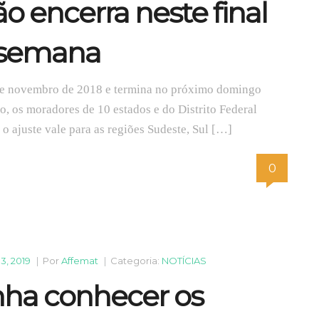
ão encerra neste final
 semana
de novembro de 2018 e termina no próximo domingo
o, os moradores de 10 estados e do Distrito Federal
o ajuste vale para as regiões Sudeste, Sul […]
0
13, 2019
|
Por
Affemat
|
Categoria:
NOTÍCIAS
ha conhecer os