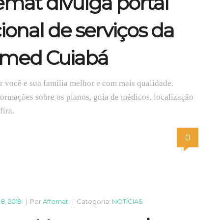
emat divulga portal
ional de serviços da
med Cuiabá
 você e sua família melhor e com mais qualidade.
formações sobre os planos, guia de médicos, localização
fira.
0
18, 2019
|
Por
Affemat
|
Categoria:
NOTÍCIAS