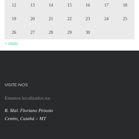
12
13
14
15
16
17
18
19
20
21
22
23
24
25
26
27
28
29
30
« maio
VISITE-NOS
Estamos localizados na:
R. Mal. Floriano Peixoto
Centro, Cuiabá – MT