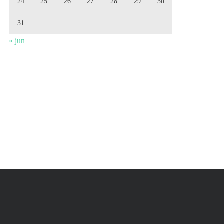
24
25
26
27
28
29
30
31
« jun