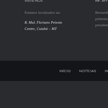
VISITE-NOS
INF. AF
Estamos localizados na:
Bernardi
primeira
R. Mal. Floriano Peixoto
presiden
Centro, Cuiabá – MT
INÍCIO
NOTÍCIAS
I