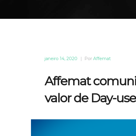
janeiro 14, 2020
|
Por
Affemat
Affemat comunic
valor de Day-use