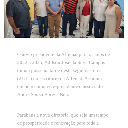
O novo presidente da Affemat para os anos de
2022 a 2025, Adilson José da Silva Campos
tomou posse na tarde desta segunda-feira
(21/11) no escritório da Affemat. Assumiu
também como vice-presidente o associado
André Souza Borges Neto.
Parabéns a nova diretoria, que seja um tempo
de prosperidade e renovação para toda a