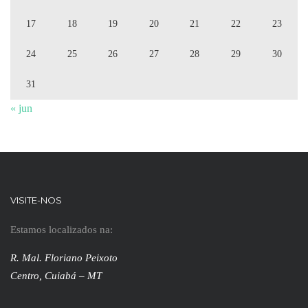
17
18
19
20
21
22
23
24
25
26
27
28
29
30
31
« jun
VISITE-NOS
Estamos localizados na:
R. Mal. Floriano Peixoto
Centro, Cuiabá – MT