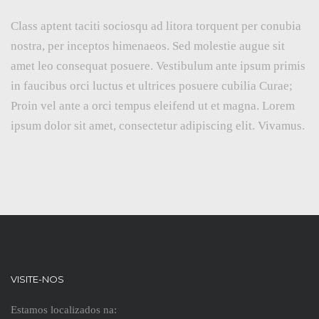
Class aptent taciti sociosqu ad litora torquent per conubia
nostra, per inceptos himenaeos. Sed molestie augue sit
amet leo consequat posuere. Vestibulum ante ipsum primis
in faucibus orci luctus et ultrices posuere cubilia Curae;
Proin vel ante a orci tempus eleifend ut et magna. Lorem
ipsum dolor sit amet, consectetur adipiscing elit. Vivamus.
VISITE-NOS
Estamos localizados na: